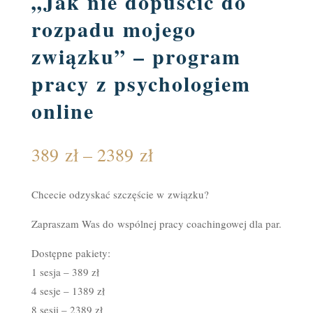
„Jak nie dopuścić do
rozpadu mojego
związku” – program
pracy z psychologiem
online
Zakres
389
zł
–
2389
zł
cen:
od
Chcecie odzyskać szczęście w związku?
389 zł
Zapraszam Was do wspólnej pracy coachingowej dla par.
do
2389 zł
Dostępne pakiety:
1 sesja – 389 zł
4 sesje – 1389 zł
8 sesji – 2389 zł