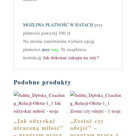
MOŻLIWA PŁATNOŚĆ W RATACH
przy
płatności powyżej 300 zł
Na stronie zamówienia wybierz opcję
płatności
tpay
raty
. Tu znajdziesz
instrukcję
Jak dokonać zakupu na raty?
Podobne produkty
„Jak odzyskać
„Zostać czy
utraconą miłość”
odejść” –
– program pracy
program pracy z