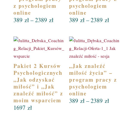
z psychologiem
psychologiem
online
online
Zakres
Zakres
389
zł
–
2389
zł
389
zł
–
2389
zł
cen:
cen:
od
od
389 zł
389 zł
do
do
2389 zł
2389 zł
Pakiet 2 Kursów
„Jak znaleźć
Psychologicznych
miłość życia” –
„Jak odzyskać
program pracy z
miłość” i „Jak
psychologiem
znaleźć miłość” z
online
moim wsparciem
Zakres
389
zł
–
2389
zł
1697
zł
cen:
od
389 zł
do