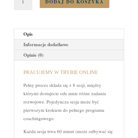
DODAJ DO KOSZYKA
"Jak
nie
dopuścić
do
Opis
rozpadu
Informacje dodatkowe
mojego
Opinie (0)
związku"
-
program
PRACUJEMY W TRYBIE ONLINE
pracy
Pełny proces składa się z 8 sesji, między
z
którymi dostajecie ode mnie różne zadania
psychologiem
rozwojowe. Pojedyncza sesja może być
online
pierwszym krokiem do pełnego programu
coachingowego.
Każda sesja trwa 60 minut (może odbywać się